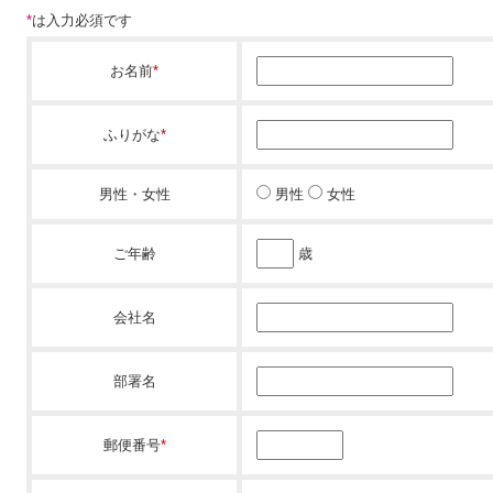
*
は入力必須です
お名前
*
ふりがな
*
男性・女性
男性
女性
ご年齢
歳
会社名
部署名
郵便番号
*